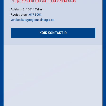
Põhja-Eesti Regionaalhaigla verekeskus
Ädala tn 2, 10614 Tallinn
Registratuur:
617 3001
verekeskus@regionaalhaigla.ee
KÕIK KONTAKTID