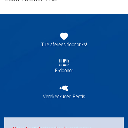
Jaluse
navigatsioon
Tule afereesidoonoriks!
E-doonor
Verekeskused Eestis