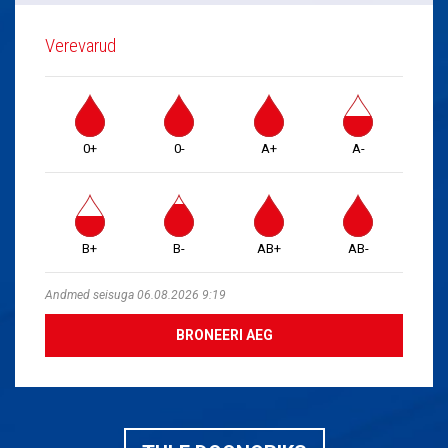
Verevarud
0+
0-
A+
A-
B+
B-
AB+
AB-
Andmed seisuga 06.08.2026 9:19
BRONEERI AEG