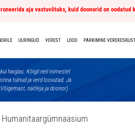
roneerida aja vastuvõtuks, kuid doonorid on oodatud 
ORILE
UURINGUD
VEREST
LOOD
PARKIMINE VEREKESKUS
i haiglas. Kõigil neil inimestel
d sinna tulnud ja verd loovutad. Ja
n Võigemast, näitleja ja doonor)
e Humanitaargümnaasium