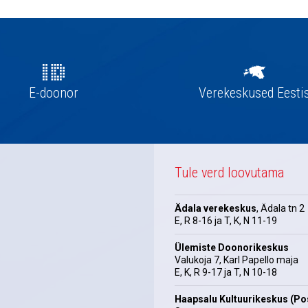
E-doonor
Verekeskused Eesti
Tule verd loovutama
Ädala verekeskus
, Ädala tn 2
E, R 8-16 ja T, K, N 11-19
Ülemiste Doonorikeskus
Valukoja 7, Karl Papello maja
E, K, R 9-17 ja T, N 10-18
Haapsalu Kultuurikeskus (Pos