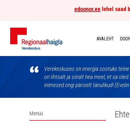
edoonor.ee
lehel saad b
AVALEHT
DOON
Põhja-
Eesti
Verekeskuses on energia sootuks teine ku
on lihtsalt ja siiralt hea meel, et sa ole
Regionaalhaigla
inimesed ongi päriselt tänulikud! (Eveli
Verekeskus
Külgpaani
Eht
Menüü
navigatsioon