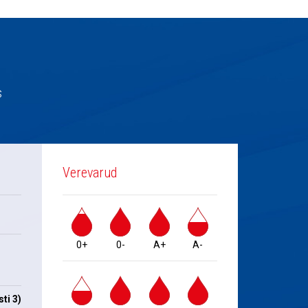
s
Verevarud
0+
0-
A+
A-
ti 3)