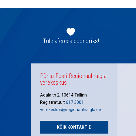
Jaluse
navigatsioon
Tule afereesidoonoriks!
Põhja-Eesti Regionaalhaigla
verekeskus
Ädala tn 2, 10614 Tallinn
Registratuur:
617 3001
verekeskus@regionaalhaigla.ee
KÕIK KONTAKTID