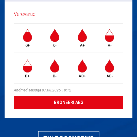
Verevarud
0+
0-
A+
A-
B+
B-
AB+
AB-
Andmed seisuga 07.08.2026 10:12
BRONEERI AEG