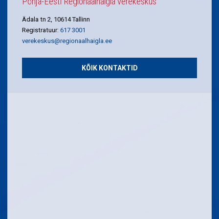
Põhja-Eesti Regionaalhaigla verekeskus
Ädala tn 2, 10614 Tallinn
Registratuur:
617 3001
verekeskus@regionaalhaigla.ee
KÕIK KONTAKTID