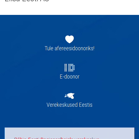
Jaluse
navigatsioon
Tule afereesidoonoriks!
E-doonor
Verekeskused Eestis