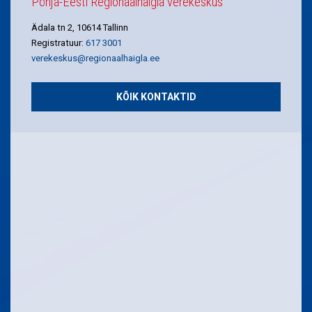
Põhja-Eesti Regionaalhaigla verekeskus
Ädala tn 2, 10614 Tallinn
Registratuur:
617 3001
verekeskus@regionaalhaigla.ee
KÕIK KONTAKTID