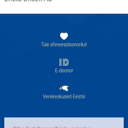
Jaluse
navigatsioon
Tule afereesidoonoriks!
E-doonor
Verekeskused Eestis