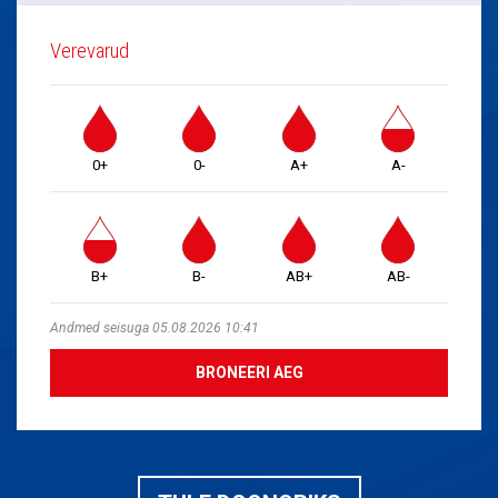
Verevarud
0+
0-
A+
A-
B+
B-
AB+
AB-
Andmed seisuga 05.08.2026 10:41
BRONEERI AEG