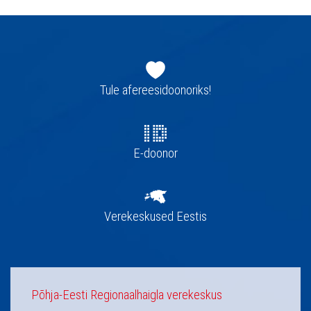
Jaluse
navigatsioon
Tule afereesidoonoriks!
E-doonor
Verekeskused Eestis
Põhja-Eesti Regionaalhaigla verekeskus