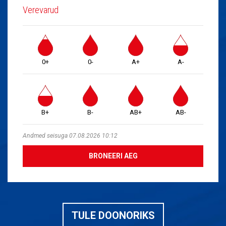
Verevarud
0+
0-
A+
A-
B+
B-
AB+
AB-
Andmed seisuga 07.08.2026 10:12
BRONEERI AEG
TULE DOONORIKS