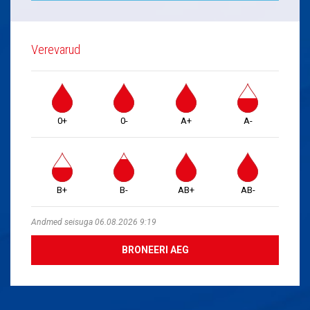
Verevarud
0+
0-
A+
A-
B+
B-
AB+
AB-
Andmed seisuga 06.08.2026 9:19
BRONEERI AEG