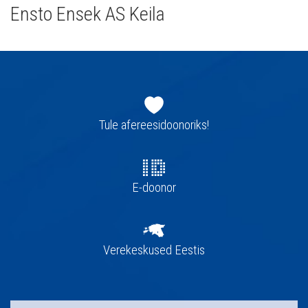
Ensto Ensek AS Keila
Jaluse
navigatsioon
Tule afereesidoonoriks!
E-doonor
Verekeskused Eestis