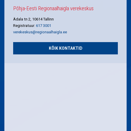
Põhja-Eesti Regionaalhaigla verekeskus
Ädala tn 2, 10614 Tallinn
Registratuur:
617 3001
verekeskus@regionaalhaigla.ee
KÕIK KONTAKTID