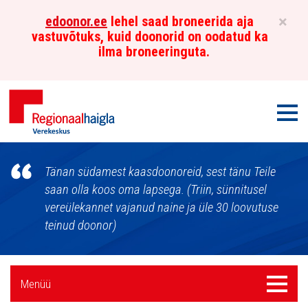
×
edoonor.ee
lehel saad broneerida aja
vastuvõtuks, kuid doonorid on oodatud ka
ilma broneeringuta.
Men
Põhja-
Tänan südamest kaasdoonoreid, sest tänu Teile
Eesti
saan olla koos oma lapsega. (Triin, sünnitusel
vereülekannet vajanud naine ja üle 30 loovutuse
Regionaalhaigla
teinud doonor)
Verekeskus
Külgpaani
Menüü
Menüü
navigatsioon