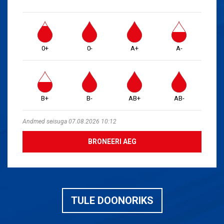
0+
0-
A+
A-
B+
B-
AB+
AB-
Andmed seisuga 07.08.2026 10:12
BRONEERI AEG
TULE DOONORIKS