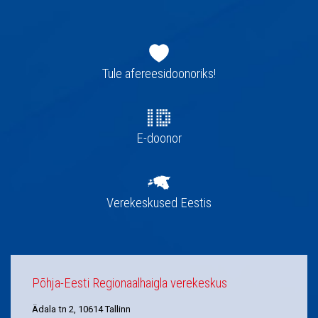
Jaluse
navigatsioon
Tule afereesidoonoriks!
E-doonor
Verekeskused Eestis
Põhja-Eesti Regionaalhaigla verekeskus
Ädala tn 2, 10614 Tallinn