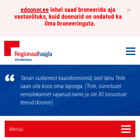
×
edoonor.ee
lehel saad broneerida aja
vastuvõtuks, kuid doonorid on oodatud ka
ilma broneeringuta.
Men
Põhja-
Tänan südamest kaasdoonoreid, sest tänu Teile
Eesti
saan olla koos oma lapsega. (Triin, sünnitusel
vereülekannet vajanud naine ja üle 30 loovutuse
Regionaalhaigla
teinud doonor)
Verekeskus
Külgpaani
Menüü
Menüü
navigatsioon