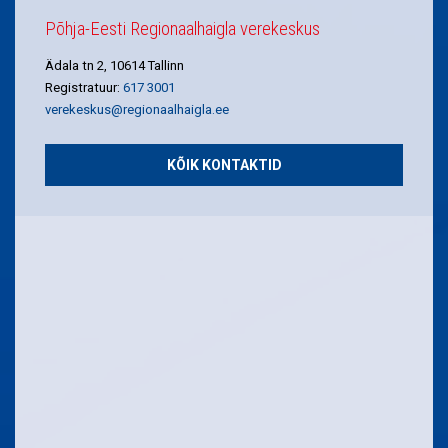
Põhja-Eesti Regionaalhaigla verekeskus
Ädala tn 2, 10614 Tallinn
Registratuur:
617 3001
verekeskus@regionaalhaigla.ee
KÕIK KONTAKTID