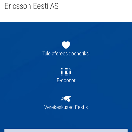
Ericsson Eesti AS
Jaluse
navigatsioon
Tule afereesidoonoriks!
E-doonor
Verekeskused Eestis