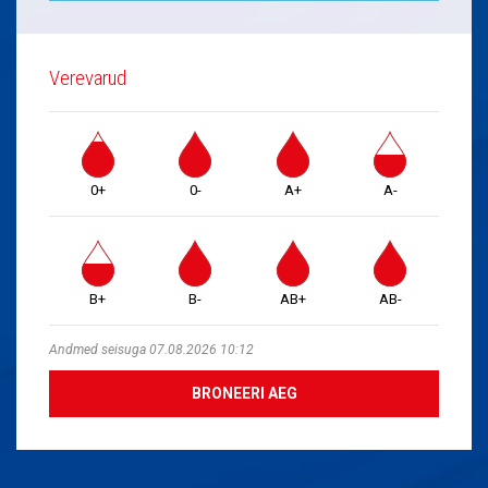
Verevarud
0+
0-
A+
A-
B+
B-
AB+
AB-
Andmed seisuga 07.08.2026 10:12
BRONEERI AEG