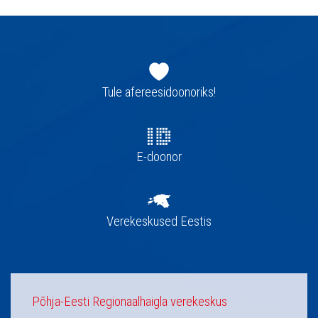
Jaluse
navigatsioon
Tule afereesidoonoriks!
E-doonor
Verekeskused Eestis
Põhja-Eesti Regionaalhaigla verekeskus