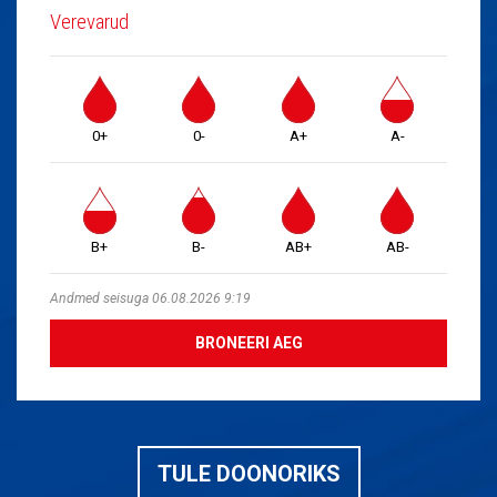
Verevarud
0+
0-
A+
A-
B+
B-
AB+
AB-
Andmed seisuga 06.08.2026 9:19
BRONEERI AEG
TULE DOONORIKS