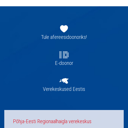
Jaluse
navigatsioon
Tule afereesidoonoriks!
E-doonor
Verekeskused Eestis
Põhja-Eesti Regionaalhaigla verekeskus