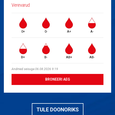
Verevarud
0+
0-
A+
A-
B+
B-
AB+
AB-
Andmed seisuga 06.08.2026 9:19
BRONEERI AEG
TULE DOONORIKS