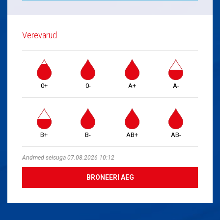
Verevarud
0+
0-
A+
A-
B+
B-
AB+
AB-
Andmed seisuga 07.08.2026 10:12
BRONEERI AEG