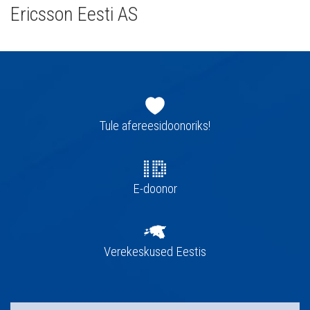
Ericsson Eesti AS
Jaluse
navigatsioon
Tule afereesidoonoriks!
E-doonor
Verekeskused Eestis