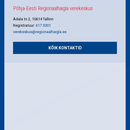
Põhja-Eesti Regionaalhaigla verekeskus
Ädala tn 2, 10614 Tallinn
Registratuur:
617 3001
verekeskus@regionaalhaigla.ee
KÕIK KONTAKTID