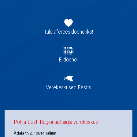
Jaluse
navigatsioon
Tule afereesidoonoriks!
E-doonor
Verekeskused Eestis
Põhja-Eesti Regionaalhaigla verekeskus
Ädala tn 2, 10614 Tallinn