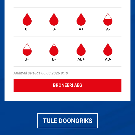
0+
0-
A+
A-
B+
B-
AB+
AB-
Andmed seisuga 06.08.2026 9:19
BRONEERI AEG
TULE DOONORIKS