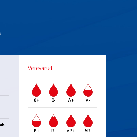
s
Verevarud
0+
0-
A+
A-
jak
B+
B-
AB+
AB-