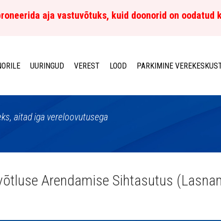
roneerida aja vastuvõtuks, kuid doonorid on oodatud 
ORILE
UURINGUD
VEREST
LOOD
PARKIMINE VEREKESKUS
ks, aitad iga vereloovutusega
võtluse Arendamise Sihtasutus (Lasna