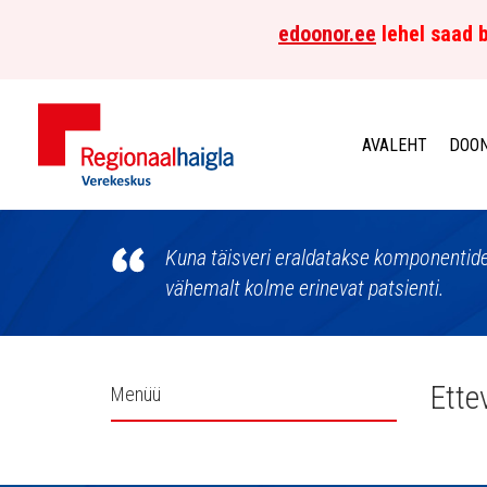
edoonor.ee
lehel saad b
AVALEHT
DOON
Põhja-
Eesti
Kuna täisveri eraldatakse komponentide
vähemalt kolme erinevat patsienti.
Regionaalhaigla
Verekeskus
Külgpaani
Ette
Menüü
navigatsioon