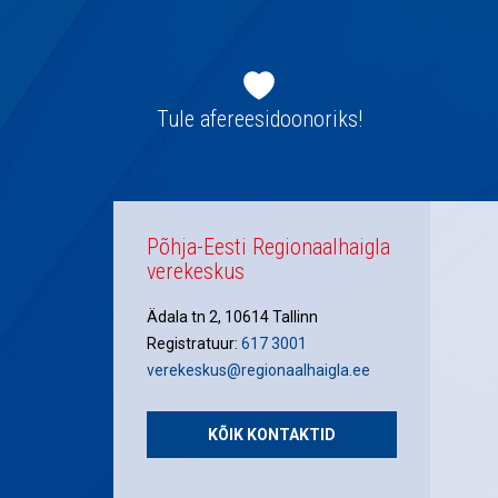
Jaluse
navigatsioon
Tule afereesidoonoriks!
Põhja-Eesti Regionaalhaigla
verekeskus
Ädala tn 2, 10614 Tallinn
Registratuur:
617 3001
verekeskus@regionaalhaigla.ee
KÕIK KONTAKTID