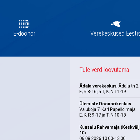
E-doonor
Verekeskused Eesti
Tule verd loovutama
Ädala verekeskus
, Ädala tn 2
E, R 8-16 ja T, K, N 11-19
Ülemiste Doonorikeskus
Valukoja 7, Karl Papello maja
E, K, R 9-17 ja T, N 10-18
Kuusalu Rahvamaja (Keskväl
10)
06.08.2026 10.00-13.00