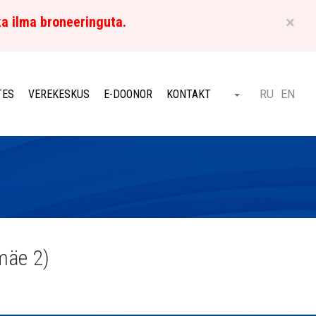
×
ka ilma broneeringuta.
ET
TES
VEREKESKUS
E-DOONOR
KONTAKT
RU
EN
Otsi
mäe 2)