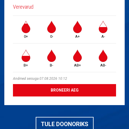
Verevarud
0+
0-
A+
A-
B+
B-
AB+
AB-
Andmed seisuga 07.08.2026 10:12
BRONEERI AEG
TULE DOONORIKS