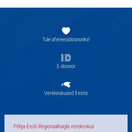
Jaluse
navigatsioon
Tule afereesidoonoriks!
E-doonor
Verekeskused Eestis
Põhja-Eesti Regionaalhaigla verekeskus