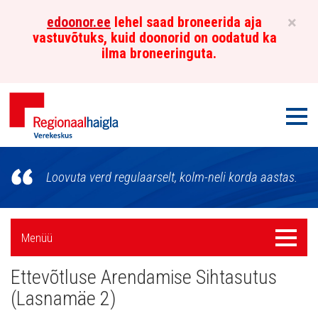
×
edoonor.ee
lehel saad broneerida aja
vastuvõtuks, kuid doonorid on oodatud ka
ilma broneeringuta.
Men
Põhja-
Loovuta verd regulaarselt, kolm-neli korda aastas.
Eesti
Regionaalhaigla
Külgpaani
Menüü
Menüü
Verekeskus
navigatsioon
Ettevõtluse Arendamise Sihtasutus
(Lasnamäe 2)