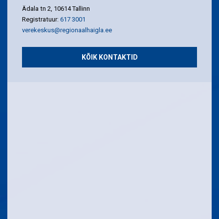
Ädala tn 2, 10614 Tallinn
Registratuur:
617 3001
verekeskus@regionaalhaigla.ee
KÕIK KONTAKTID