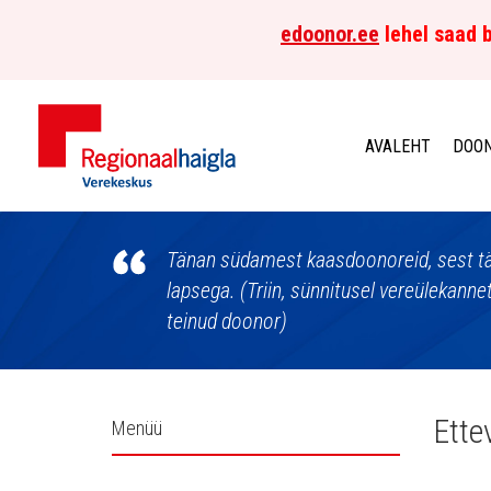
edoonor.ee
lehel saad b
AVALEHT
DOON
Põhja-
Eesti
Tänan südamest kaasdoonoreid, sest tä
lapsega. (Triin, sünnitusel vereülekanne
Regionaalhaigla
teinud doonor)
Verekeskus
Külgpaani
Ette
Menüü
navigatsioon