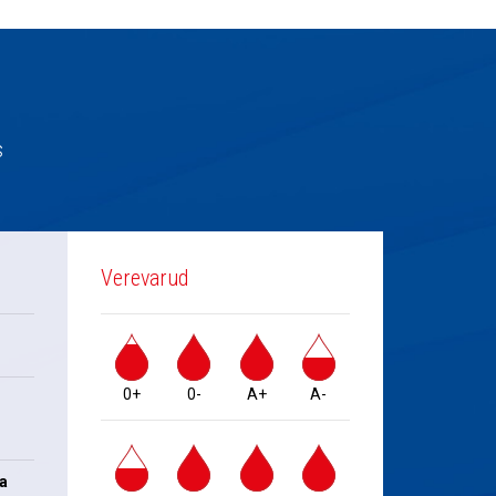
s
Verevarud
0+
0-
A+
A-
na