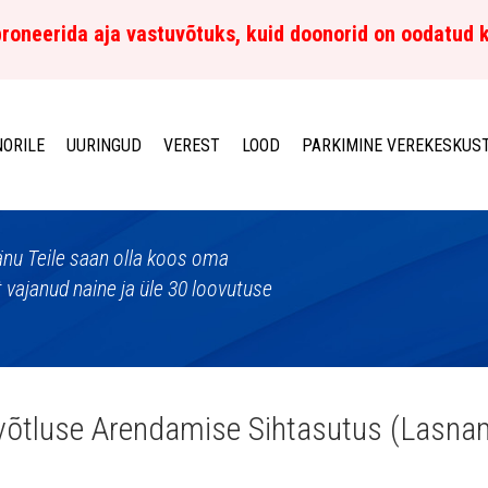
roneerida aja vastuvõtuks, kuid doonorid on oodatud 
ORILE
UURINGUD
VEREST
LOOD
PARKIMINE VEREKESKUS
nu Teile saan olla koos oma
t vajanud naine ja üle 30 loovutuse
võtluse Arendamise Sihtasutus (Lasna