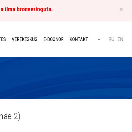
×
ka ilma broneeringuta.
ET
TES
VEREKESKUS
E-DOONOR
KONTAKT
RU
EN
Otsi
mäe 2)