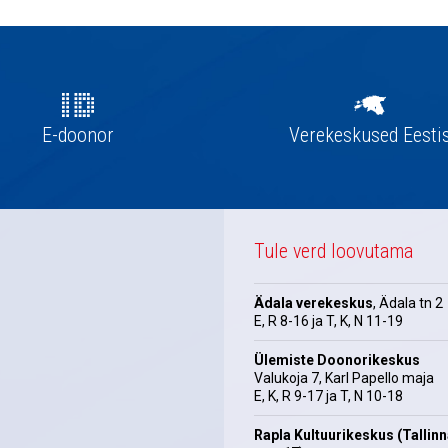
E-doonor
Verekeskused Eesti
Tule verd loovutama
Ädala verekeskus
, Ädala tn 2
E, R 8-16 ja T, K, N 11-19
Ülemiste Doonorikeskus
Valukoja 7, Karl Papello maja
E, K, R 9-17 ja T, N 10-18
Rapla Kultuurikeskus (Tallin