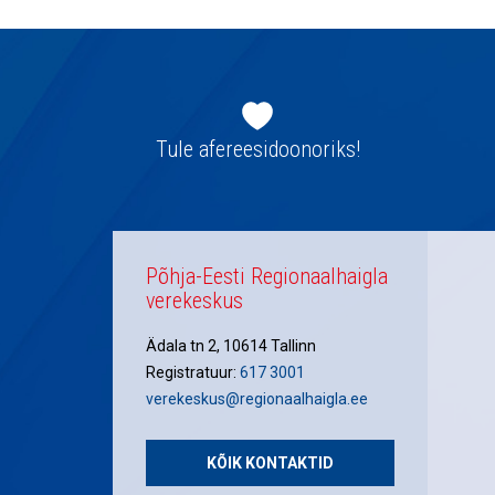
Jaluse
navigatsioon
Tule afereesidoonoriks!
Põhja-Eesti Regionaalhaigla
verekeskus
Ädala tn 2, 10614 Tallinn
Registratuur:
617 3001
verekeskus@regionaalhaigla.ee
KÕIK KONTAKTID