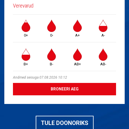
Verevarud
0+
0-
A+
A-
B+
B-
AB+
AB-
Andmed seisuga 07.08.2026 10:12
BRONEERI AEG
TULE DOONORIKS