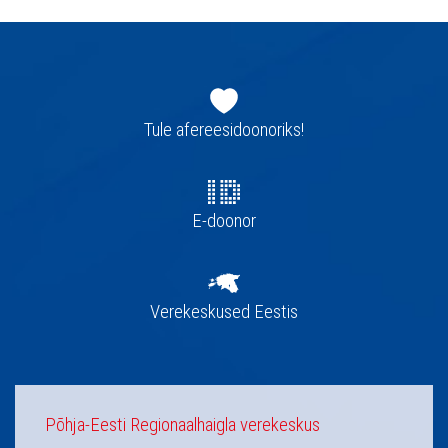
Jaluse
navigatsioon
Tule afereesidoonoriks!
E-doonor
Verekeskused Eestis
Põhja-Eesti Regionaalhaigla verekeskus