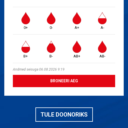
0+
0-
A+
A-
B+
B-
AB+
AB-
Andmed seisuga 06.08.2026 9:19
BRONEERI AEG
TULE DOONORIKS