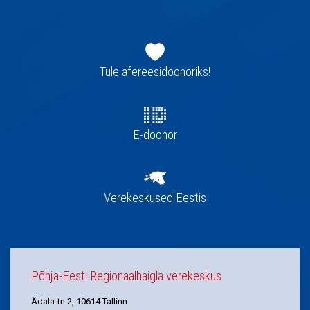
Jaluse
navigatsioon
Tule afereesidoonoriks!
E-doonor
Verekeskused Eestis
Põhja-Eesti Regionaalhaigla verekeskus
Ädala tn 2, 10614 Tallinn