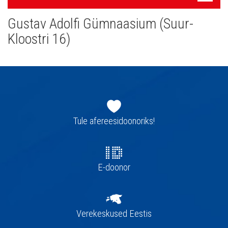
navigatsioon
Gustav Adolfi Gümnaasium (Suur-
Kloostri 16)
Jaluse
navigatsioon
Tule afereesidoonoriks!
E-doonor
Verekeskused Eestis