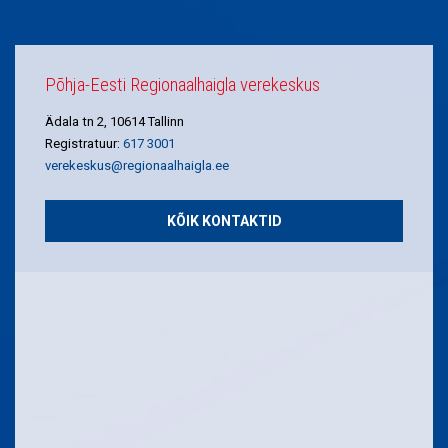
Põhja-Eesti Regionaalhaigla verekeskus
Ädala tn 2, 10614 Tallinn
Registratuur:
617 3001
verekeskus@regionaalhaigla.ee
KÕIK KONTAKTID