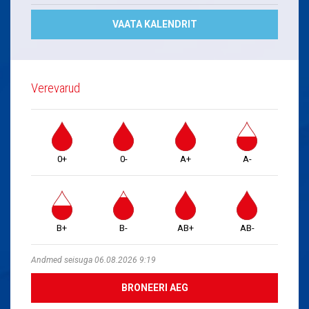
VAATA KALENDRIT
Verevarud
0+
0-
A+
A-
B+
B-
AB+
AB-
Andmed seisuga 06.08.2026 9:19
BRONEERI AEG