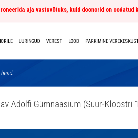
roneerida aja vastuvõtuks, kuid doonorid on oodatud 
ORILE
UURINGUD
VEREST
LOOD
PARKIMINE VEREKESKUS
 head.
av Adolfi Gümnaasium (Suur-Kloostri 