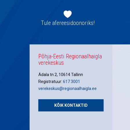
Jaluse
navigatsioon
Tule afereesidoonoriks!
Põhja-Eesti Regionaalhaigla
verekeskus
Ädala tn 2, 10614 Tallinn
Registratuur:
617 3001
verekeskus@regionaalhaigla.ee
KÕIK KONTAKTID