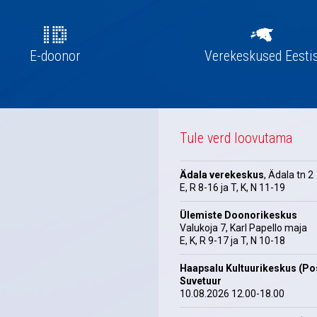
E-doonor
Verekeskused Eesti
Tule verd loovutama
Ädala verekeskus
, Ädala tn 2
E, R 8-16 ja T, K, N 11-19
Ülemiste Doonorikeskus
Valukoja 7, Karl Papello maja
E, K, R 9-17 ja T, N 10-18
Haapsalu Kultuurikeskus (Pos
Suvetuur
10.08.2026 12.00-18.00