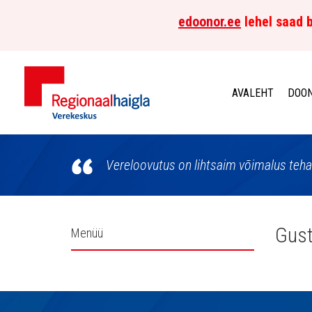
edoonor.ee
lehel saad b
AVALEHT
DOON
Põhja-
Eesti
Vereloovutus on lihtsaim võimalus teha
Regionaalhaigla
Verekeskus
Külgpaani
Gust
Menüü
navigatsioon