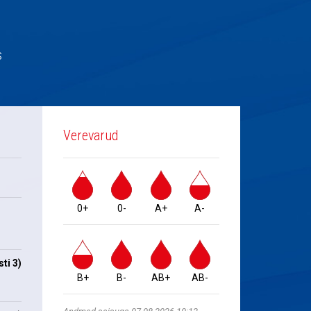
s
Verevarud
0+
0-
A+
A-
ti 3)
B+
B-
AB+
AB-