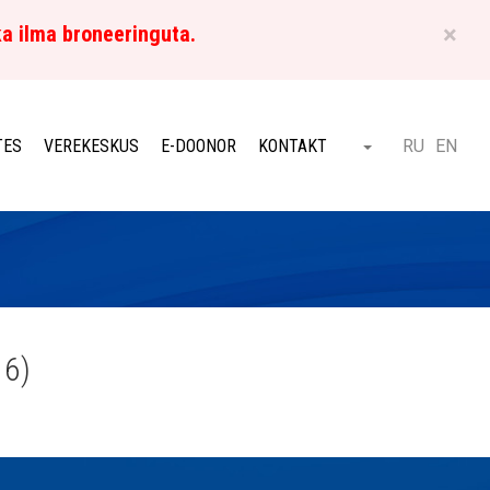
×
ka ilma broneeringuta.
ET
TES
VEREKESKUS
E-DOONOR
KONTAKT
RU
EN
Otsi
16)