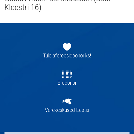
Kloostri 16)
Jaluse
navigatsioon
Tule afereesidoonoriks!
E-doonor
Verekeskused Eestis