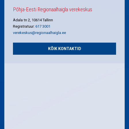
Põhja-Eesti Regionaalhaigla verekeskus
Ädala tn 2, 10614 Tallinn
Registratuur:
617 3001
verekeskus@regionaalhaigla.ee
KÕIK KONTAKTID