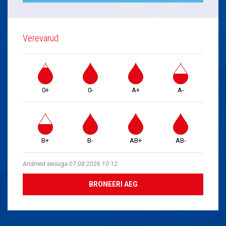
Verevarud
0+
0-
A+
A-
B+
B-
AB+
AB-
Andmed seisuga 07.08.2026 10:12
BRONEERI AEG