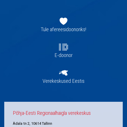
Jaluse
navigatsioon
Tule afereesidoonoriks!
E-doonor
Verekeskused Eestis
Põhja-Eesti Regionaalhaigla verekeskus
Ädala tn 2, 10614 Tallinn