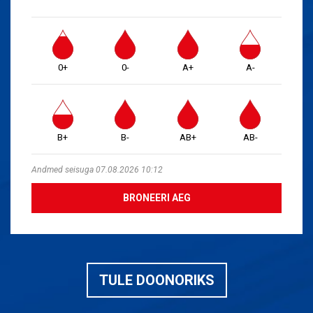
0+
0-
A+
A-
B+
B-
AB+
AB-
Andmed seisuga 07.08.2026 10:12
BRONEERI AEG
TULE DOONORIKS