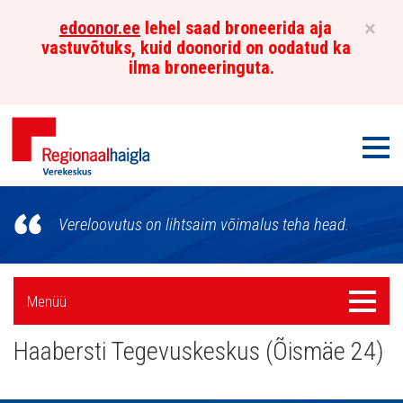
×
edoonor.ee
lehel saad broneerida aja
vastuvõtuks, kuid doonorid on oodatud ka
ilma broneeringuta.
Men
Põhja-
Vereloovutus on lihtsaim võimalus teha head.
Eesti
Regionaalhaigla
Külgpaani
Menüü
Menüü
Verekeskus
navigatsioon
Haabersti Tegevuskeskus (Õismäe 24)