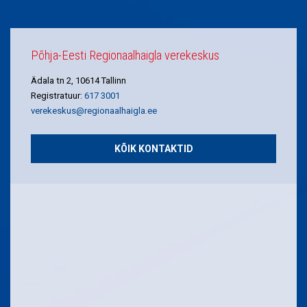
Põhja-Eesti Regionaalhaigla verekeskus
Ädala tn 2, 10614 Tallinn
Registratuur:
617 3001
verekeskus@regionaalhaigla.ee
KÕIK KONTAKTID