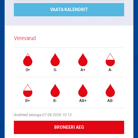
VAATA KALENDRIT
Verevarud
0+
0-
A+
A-
B+
B-
AB+
AB-
Andmed seisuga 07.08.2026 10:12
BRONEERI AEG