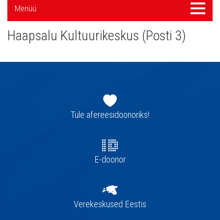
Külgpaani
Menüü
Menüü
navigatsioon
Haapsalu Kultuurikeskus (Posti 3)
Jaluse
navigatsioon
Tule afereesidoonoriks!
E-doonor
Verekeskused Eestis