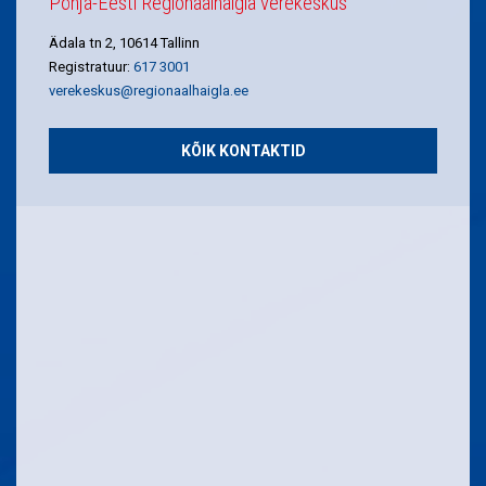
Põhja-Eesti Regionaalhaigla verekeskus
Ädala tn 2, 10614 Tallinn
Registratuur:
617 3001
verekeskus@regionaalhaigla.ee
KÕIK KONTAKTID