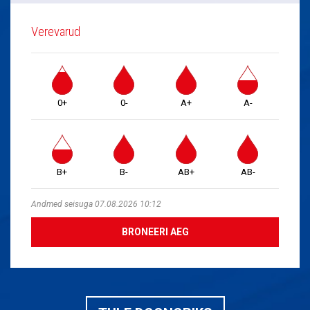
Verevarud
0+
0-
A+
A-
B+
B-
AB+
AB-
Andmed seisuga 07.08.2026 10:12
BRONEERI AEG