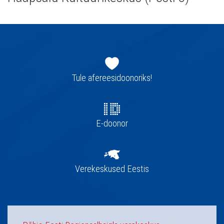
Jaluse
navigatsioon
Tule afereesidoonoriks!
E-doonor
Verekeskused Eestis