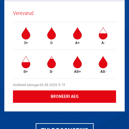
Verevarud
0+
0-
A+
A-
B+
B-
AB+
AB-
Andmed seisuga 06.08.2026 9:19
BRONEERI AEG