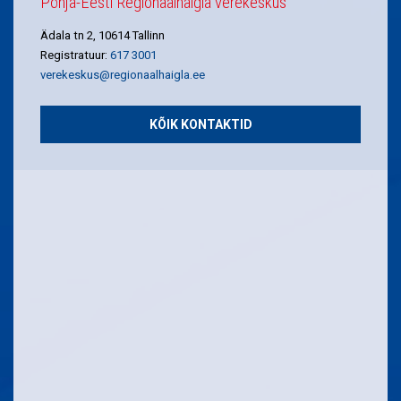
Põhja-Eesti Regionaalhaigla verekeskus
Ädala tn 2, 10614 Tallinn
Registratuur:
617 3001
verekeskus@regionaalhaigla.ee
KÕIK KONTAKTID