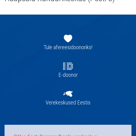
Jaluse
navigatsioon
Tule afereesidoonoriks!
E-doonor
Verekeskused Eestis