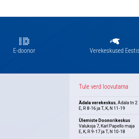
E-doonor
Verekeskused Eesti
Tule verd loovutama
Ädala verekeskus
, Ädala tn 2
E, R 8-16 ja T, K, N 11-19
Ülemiste Doonorikeskus
Valukoja 7, Karl Papello maja
E, K, R 9-17 ja T, N 10-18