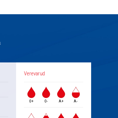
s
Verevarud
0+
0-
A+
A-