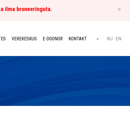
×
ka ilma broneeringuta.
ET
TES
VEREKESKUS
E-DOONOR
KONTAKT
RU
EN
Otsi