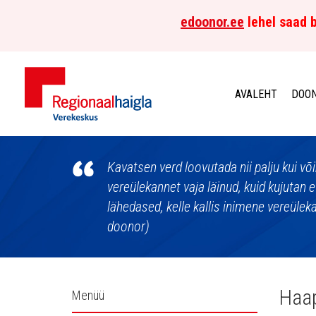
edoonor.ee
lehel saad b
AVALEHT
DOON
Põhja-
Eesti
Kavatsen verd loovutada nii palju kui võim
vereülekannet vaja läinud, kuid kujutan e
Regionaalhaigla
lähedased, kelle kallis inimene vereülek
doonor)
Verekeskus
Külgpaani
Haap
Menüü