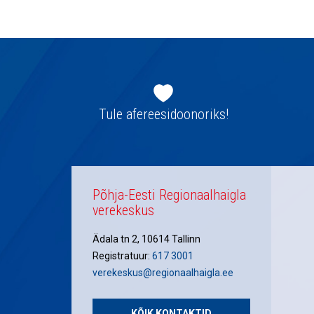
navigatsioon
Jaluse
navigatsioon
Tule afereesidoonoriks!
Põhja-Eesti Regionaalhaigla
verekeskus
Ädala tn 2, 10614 Tallinn
Registratuur:
617 3001
verekeskus@regionaalhaigla.ee
KÕIK KONTAKTID