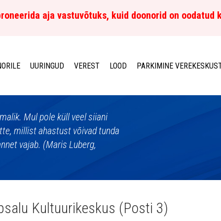
roneerida aja vastuvõtuks, kuid doonorid on oodatud 
ORILE
UURINGUD
VEREST
LOOD
PARKIMINE VEREKESKUS
alik. Mul pole küll veel siiani
tte, millist ahastust võivad tunda
annet vajab. (Maris Luberg,
salu Kultuurikeskus (Posti 3)