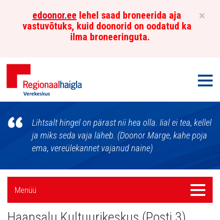
×
edoonor.ee
lehel saad broneerida aja
vastuvõtuks, kuid doonorid on oodatud ka
ilma broneeringuta.
Men
Põhja-
Lihtsalt hingel on pärast nii hea olla. Iial ei tea, kellel
Eesti
ja miks seda vaja läheb. (Doonor Marge, kahe poja
ema, vereülekannet vajanud naine)
Regionaalhaigla
Verekeskus
Külgpaani
Menüü
Menüü
navigatsioon
Haapsalu Kultuurikeskus (Posti 3)