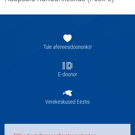
Jaluse
navigatsioon
Tule afereesidoonoriks!
E-doonor
Verekeskused Eestis