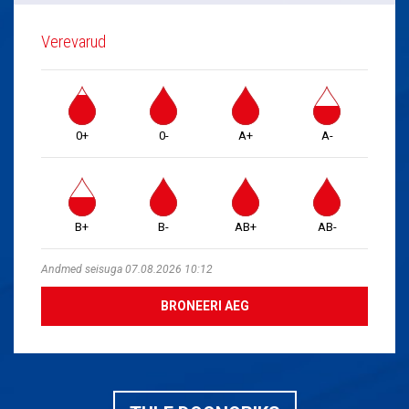
Verevarud
0+
0-
A+
A-
B+
B-
AB+
AB-
Andmed seisuga 07.08.2026 10:12
BRONEERI AEG