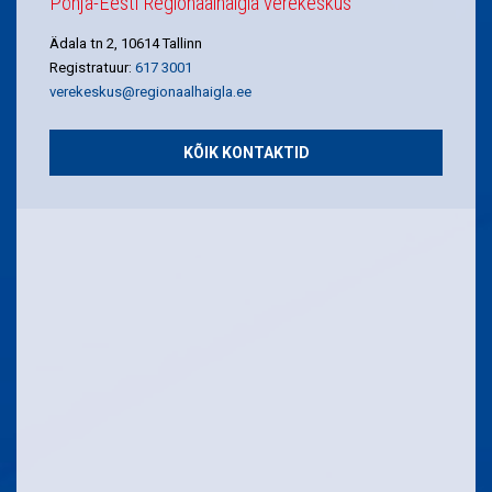
Põhja-Eesti Regionaalhaigla verekeskus
Ädala tn 2, 10614 Tallinn
Registratuur:
617 3001
verekeskus@regionaalhaigla.ee
KÕIK KONTAKTID