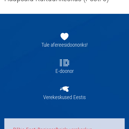
Jaluse
navigatsioon
Tule afereesidoonoriks!
E-doonor
Verekeskused Eestis