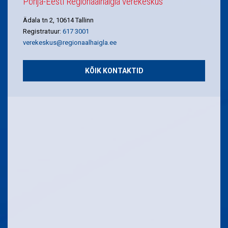
Põhja-Eesti Regionaalhaigla verekeskus
Ädala tn 2, 10614 Tallinn
Registratuur:
617 3001
verekeskus@regionaalhaigla.ee
KÕIK KONTAKTID