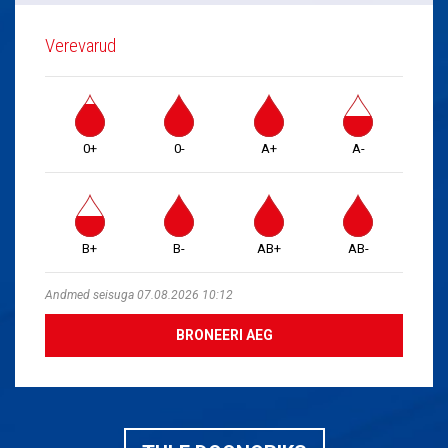
Verevarud
0+
0-
A+
A-
B+
B-
AB+
AB-
Andmed seisuga 07.08.2026 10:12
BRONEERI AEG