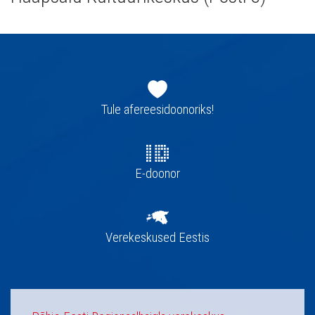
Jaluse
navigatsioon
Tule afereesidoonoriks!
E-doonor
Verekeskused Eestis