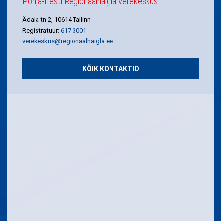
Põhja-Eesti Regionaalhaigla verekeskus
Ädala tn 2, 10614 Tallinn
Registratuur:
617 3001
verekeskus@regionaalhaigla.ee
KÕIK KONTAKTID