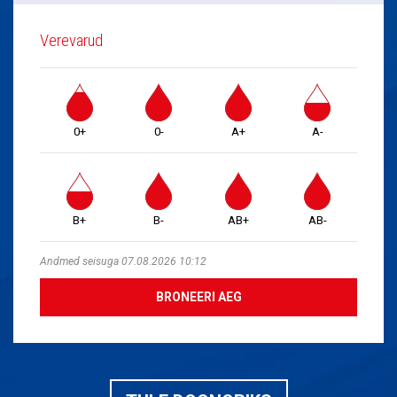
Verevarud
0+
0-
A+
A-
B+
B-
AB+
AB-
Andmed seisuga 07.08.2026 10:12
BRONEERI AEG