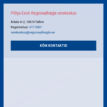
Põhja-Eesti Regionaalhaigla verekeskus
Ädala tn 2, 10614 Tallinn
Registratuur:
617 3001
verekeskus@regionaalhaigla.ee
KÕIK KONTAKTID