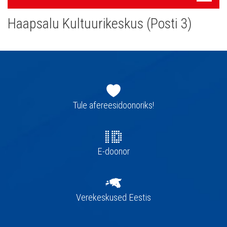
navigatsioon
Haapsalu Kultuurikeskus (Posti 3)
Jaluse
navigatsioon
Tule afereesidoonoriks!
E-doonor
Verekeskused Eestis