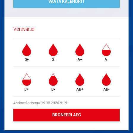
VAATA KALENDRIT
Verevarud
0+
0-
A+
A-
B+
B-
AB+
AB-
Andmed seisuga 06.08.2026 9:19
BRONEERI AEG