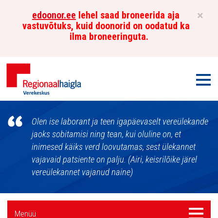
×
edoonor.ee
lehel saad broneerida aja
vastuvõtuks, kuid doonorid on oodatud ka
ilma broneeringuta.
Men
Põhja-
Olen ise laborant ja teen igapäevaselt vereülekande
Eesti
jaoks sobitamisi ning tean, kui oluline on, et
inimesed käiks verd loovutamas, sest ülekannet
Regionaalhaigla
vajavaid patsiente on palju. (Airi, keisrilõike järel
Verekeskus
vereülekannet vajanud naine)
Külgpaani
Menüü
Menüü