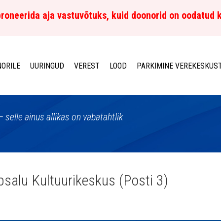
roneerida aja vastuvõtuks, kuid doonorid on oodatud 
ORILE
UURINGUD
VEREST
LOOD
PARKIMINE VEREKESKUS
– selle ainus allikas on vabatahtlik
salu Kultuurikeskus (Posti 3)