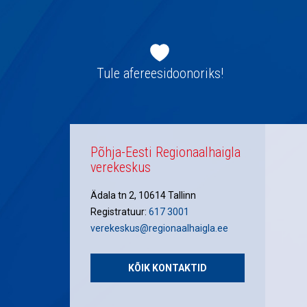
Jaluse
navigatsioon
Tule afereesidoonoriks!
Põhja-Eesti Regionaalhaigla
verekeskus
Ädala tn 2, 10614 Tallinn
Registratuur:
617 3001
verekeskus@regionaalhaigla.ee
KÕIK KONTAKTID