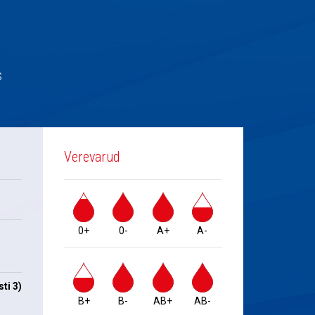
s
Verevarud
0+
0-
A+
A-
ti 3)
B+
B-
AB+
AB-