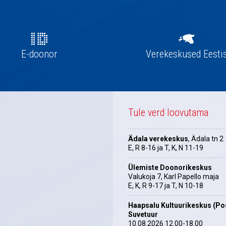
E-doonor
Verekeskused Eesti
Tule verd loovutama
Ädala verekeskus
, Ädala tn 2
E, R 8-16 ja T, K, N 11-19
Ülemiste Doonorikeskus
Valukoja 7, Karl Papello maja
E, K, R 9-17 ja T, N 10-18
Haapsalu Kultuurikeskus (Pos
Suvetuur
10.08.2026 12.00-18.00