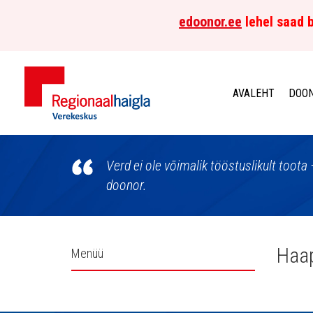
edoonor.ee
lehel saad b
AVALEHT
DOON
Põhja-
Eesti
Verd ei ole võimalik tööstuslikult toota 
doonor.
Regionaalhaigla
Verekeskus
Külgpaani
Haap
Menüü
navigatsioon