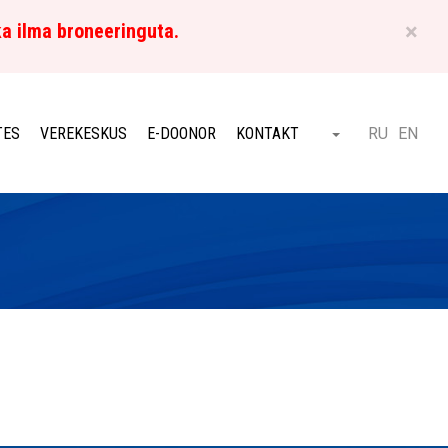
×
ka ilma broneeringuta.
ET
TES
VEREKESKUS
E-DOONOR
KONTAKT
RU
EN
Otsi