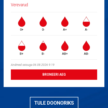
Verevarud
0+
0-
A+
A-
B+
B-
AB+
AB-
Andmed seisuga 06.08.2026 9:19
BRONEERI AEG
TULE DOONORIKS