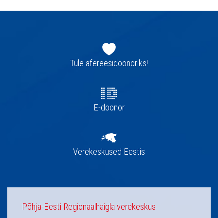
Jaluse
navigatsioon
Tule afereesidoonoriks!
E-doonor
Verekeskused Eestis
Põhja-Eesti Regionaalhaigla verekeskus