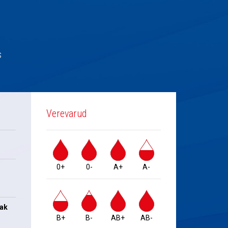
s
Verevarud
0+
0-
A+
A-
jak
B+
B-
AB+
AB-