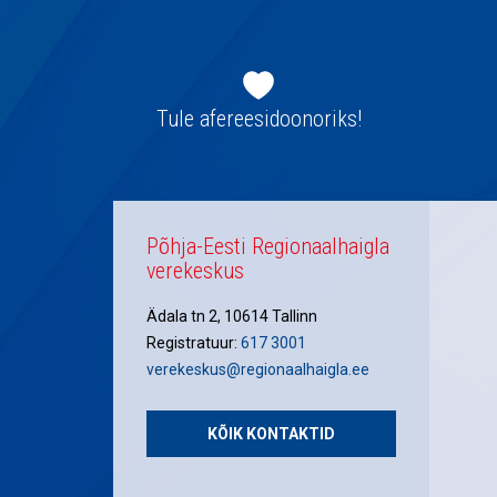
Jaluse
navigatsioon
Tule afereesidoonoriks!
Põhja-Eesti Regionaalhaigla
verekeskus
Ädala tn 2, 10614 Tallinn
Registratuur:
617 3001
verekeskus@regionaalhaigla.ee
KÕIK KONTAKTID