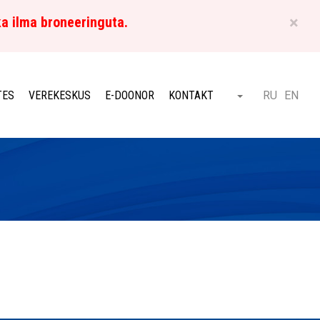
×
ka ilma broneeringuta.
ET
TES
VEREKESKUS
E-DOONOR
KONTAKT
RU
EN
Otsi