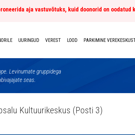
roneerida aja vastuvõtuks, kuid doonorid on oodatud 
ORILE
UURINGUD
VEREST
LOOD
PARKIMINE VEREKESKUS
uppe. Levinumate gruppidega
abivajajate seas.
salu Kultuurikeskus (Posti 3)