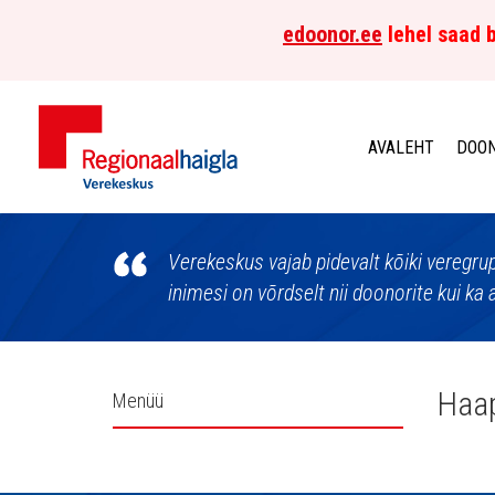
edoonor.ee
lehel saad b
AVALEHT
DOON
Põhja-
Eesti
Verekeskus vajab pidevalt kõiki veregr
inimesi on võrdselt nii doonorite kui ka 
Regionaalhaigla
Verekeskus
Külgpaani
Haap
Menüü
navigatsioon