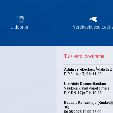
E-doonor
Verekeskused Eesti
Tule verd loovutama
Ädala verekeskus
, Ädala tn 2
E, R 8-16 ja T, K, N 11-19
Ülemiste Doonorikeskus
Valukoja 7, Karl Papello maja
E, K, R 9-17 ja T, N 10-18
Kuusalu Rahvamaja (Keskväl
10)
06.08.2026 10.00-13.00