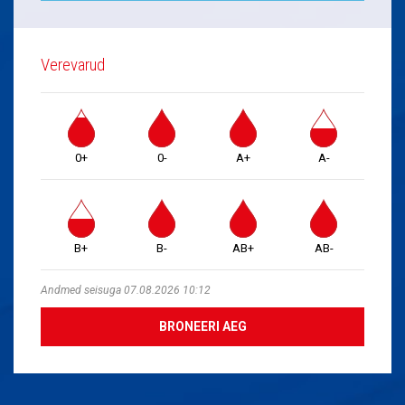
Verevarud
0+
0-
A+
A-
B+
B-
AB+
AB-
Andmed seisuga 07.08.2026 10:12
BRONEERI AEG