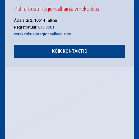
Põhja-Eesti Regionaalhaigla verekeskus
Ädala tn 2, 10614 Tallinn
Registratuur:
617 3001
verekeskus@regionaalhaigla.ee
KÕIK KONTAKTID