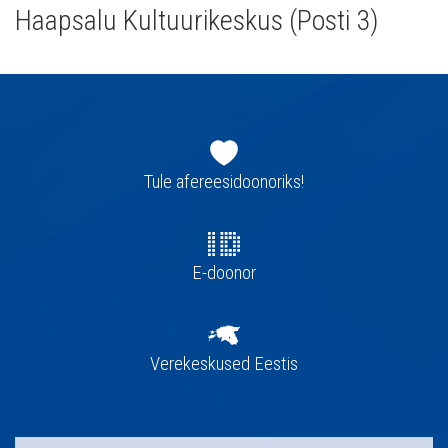
Haapsalu Kultuurikeskus (Posti 3)
Jaluse
navigatsioon
Tule afereesidoonoriks!
E-doonor
Verekeskused Eestis