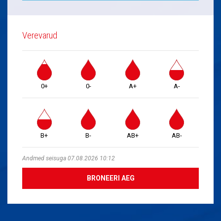
Verevarud
0+
0-
A+
A-
B+
B-
AB+
AB-
Andmed seisuga 07.08.2026 10:12
BRONEERI AEG