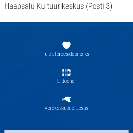
Haapsalu Kultuurikeskus (Posti 3)
Jaluse
navigatsioon
Tule afereesidoonoriks!
E-doonor
Verekeskused Eestis