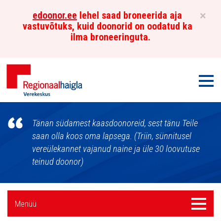
×
edoonor.ee
lehel saad broneerida aja
vastuvõtuks, kuid doonorid on oodatud ka
ilma broneeringuta.
Men
Põhja-
Tänan südamest kaasdoonoreid, sest tänu Teile
Eesti
saan olla koos oma lapsega. (Triin, sünnitusel
vereülekannet vajanud naine ja üle 30 loovutuse
Regionaalhaigla
teinud doonor)
Verekeskus
Külgpaani
Menüü
Menüü
navigatsioon