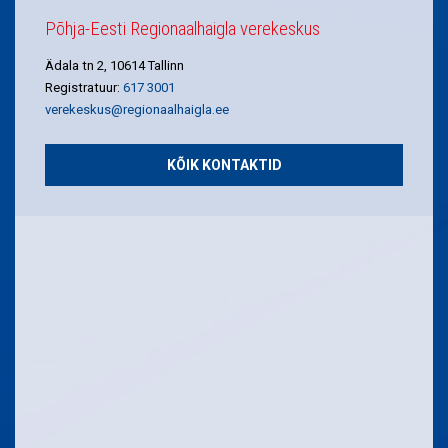
Põhja-Eesti Regionaalhaigla verekeskus
Ädala tn 2, 10614 Tallinn
Registratuur:
617 3001
verekeskus@regionaalhaigla.ee
KÕIK KONTAKTID