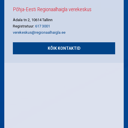
Põhja-Eesti Regionaalhaigla verekeskus
Ädala tn 2, 10614 Tallinn
Registratuur:
617 3001
verekeskus@regionaalhaigla.ee
KÕIK KONTAKTID