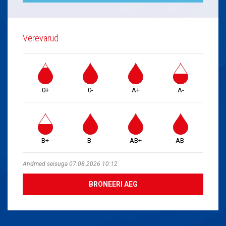
Verevarud
0+
0-
A+
A-
B+
B-
AB+
AB-
Andmed seisuga 07.08.2026 10:12
BRONEERI AEG