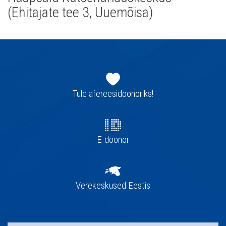
(Ehitajate tee 3, Uuemõisa)
Jaluse
navigatsioon
Tule afereesidoonoriks!
E-doonor
Verekeskused Eestis