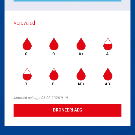
Verevarud
0+
0-
A+
A-
B+
B-
AB+
AB-
Andmed seisuga 06.08.2026 9:19
BRONEERI AEG