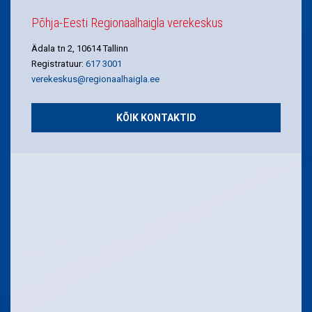
Põhja-Eesti Regionaalhaigla verekeskus
Ädala tn 2, 10614 Tallinn
Registratuur:
617 3001
verekeskus@regionaalhaigla.ee
KÕIK KONTAKTID