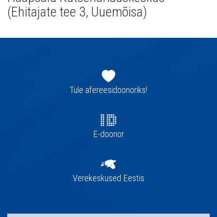
(Ehitajate tee 3, Uuemõisa)
Jaluse
navigatsioon
Tule afereesidoonoriks!
E-doonor
Verekeskused Eestis