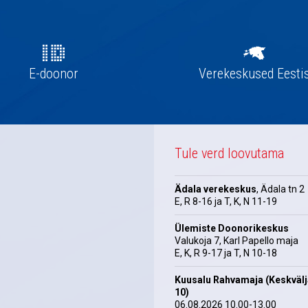
E-doonor
Verekeskused Eesti
Tule verd loovutama
Ädala verekeskus
, Ädala tn 2
E, R 8-16 ja T, K, N 11-19
Ülemiste Doonorikeskus
Valukoja 7, Karl Papello maja
E, K, R 9-17 ja T, N 10-18
Kuusalu Rahvamaja (Keskväl
10)
06.08.2026 10.00-13.00