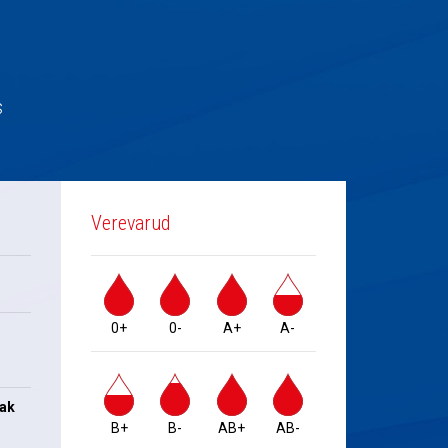
s
Verevarud
0+
0-
A+
A-
jak
B+
B-
AB+
AB-