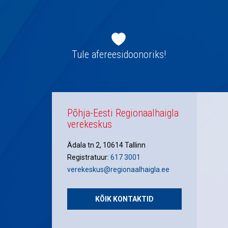
Jaluse
navigatsioon
Tule afereesidoonoriks!
Põhja-Eesti Regionaalhaigla
verekeskus
Ädala tn 2, 10614 Tallinn
Registratuur:
617 3001
verekeskus@regionaalhaigla.ee
KÕIK KONTAKTID