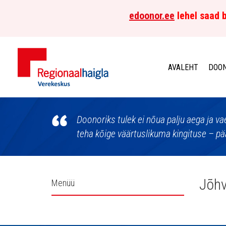
edoonor.ee
lehel saad b
AVALEHT
DOON
Põhja-
Eesti
Doonoriks tulek ei nõua palju aega ja v
teha kõige väärtuslikuma kingituse – pää
Regionaalhaigla
Verekeskus
Külgpaani
Jõhv
Menüü
navigatsioon