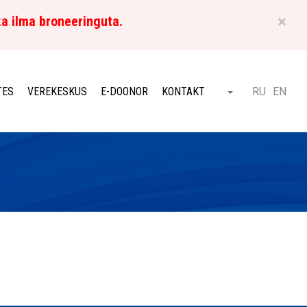
×
ka ilma broneeringuta.
ET
TES
VEREKESKUS
E-DOONOR
KONTAKT
RU
EN
Otsi