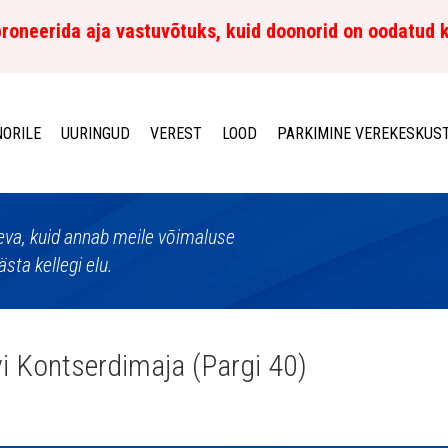
roneerida aja vastuvõtuks, kuid doonorid on oodatud 
ORILE
UURINGUD
VEREST
LOOD
PARKIMINE VEREKESKUS
aeva, kuid annab meile võimaluse
sta kellegi elu.
i Kontserdimaja (Pargi 40)