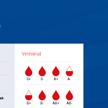
s
Verevarud
0+
0-
A+
A-
jak
B+
B-
AB+
AB-