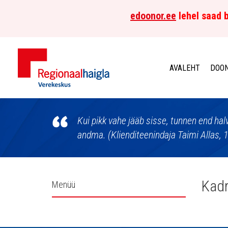
edoonor.ee
lehel saad b
AVALEHT
DOON
Põhja-
Eesti
Kui pikk vahe jääb sisse, tunnen end ha
andma. (Klienditeenindaja Taimi Allas, 
Regionaalhaigla
Verekeskus
Külgpaani
Kadr
Menüü
navigatsioon