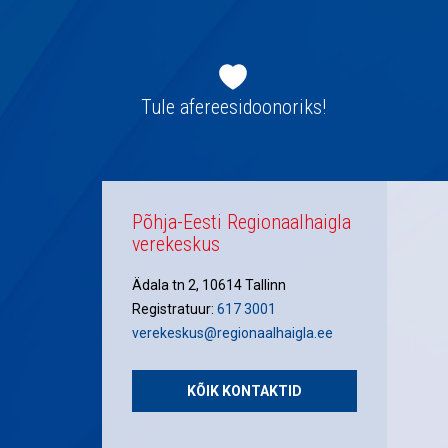
Jaluse
navigatsioon
Tule afereesidoonoriks!
Põhja-Eesti Regionaalhaigla
verekeskus
Ädala tn 2, 10614 Tallinn
Registratuur:
617 3001
verekeskus@regionaalhaigla.ee
KÕIK KONTAKTID