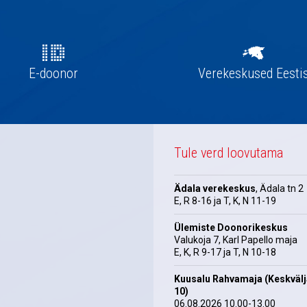
E-doonor
Verekeskused Eesti
Tule verd loovutama
Ädala verekeskus
, Ädala tn 2
E, R 8-16 ja T, K, N 11-19
Ülemiste Doonorikeskus
Valukoja 7, Karl Papello maja
E, K, R 9-17 ja T, N 10-18
Kuusalu Rahvamaja (Keskväl
10)
06.08.2026 10.00-13.00