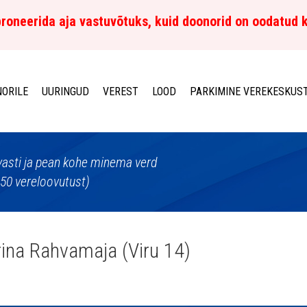
roneerida aja vastuvõtuks, kuid doonorid on oodatud 
ORILE
UURINGUD
VEREST
LOOD
PARKIMINE VEREKESKUS
lvasti ja pean kohe minema verd
150 vereloovutust)
ina Rahvamaja (Viru 14)