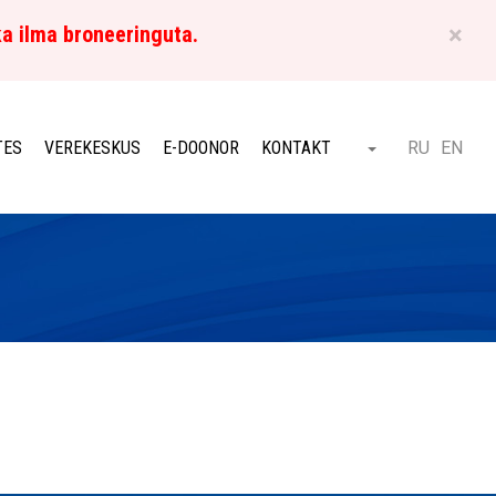
×
ka ilma broneeringuta.
ET
TES
VEREKESKUS
E-DOONOR
KONTAKT
RU
EN
Otsi