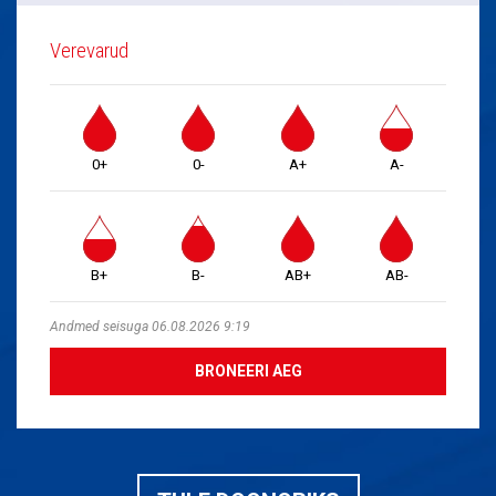
Verevarud
0+
0-
A+
A-
B+
B-
AB+
AB-
Andmed seisuga 06.08.2026 9:19
BRONEERI AEG