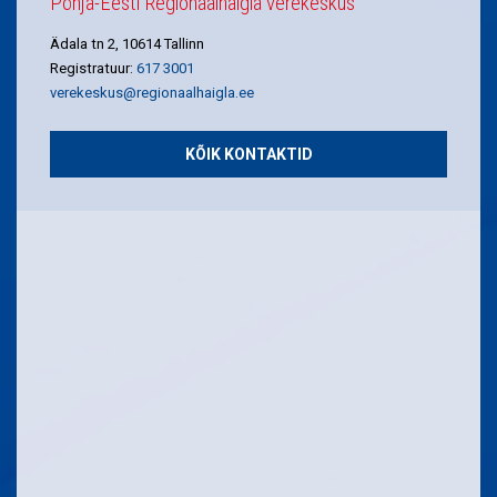
Põhja-Eesti Regionaalhaigla verekeskus
Ädala tn 2, 10614 Tallinn
Registratuur:
617 3001
verekeskus@regionaalhaigla.ee
KÕIK KONTAKTID