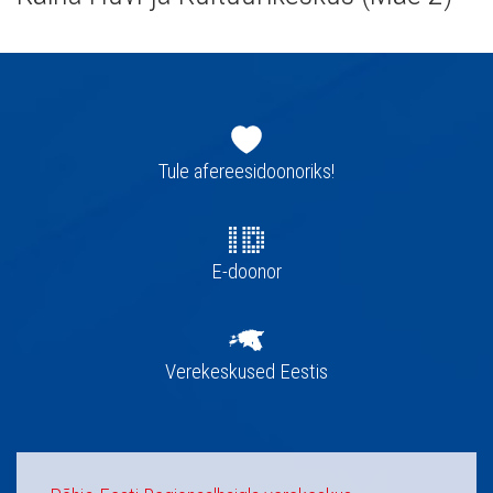
Jaluse
navigatsioon
Tule afereesidoonoriks!
E-doonor
Verekeskused Eestis