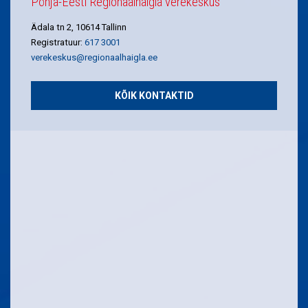
Põhja-Eesti Regionaalhaigla verekeskus
Ädala tn 2, 10614 Tallinn
Registratuur:
617 3001
verekeskus@regionaalhaigla.ee
KÕIK KONTAKTID