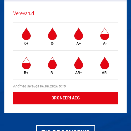
Verevarud
0+
0-
A+
A-
B+
B-
AB+
AB-
Andmed seisuga 06.08.2026 9:19
BRONEERI AEG