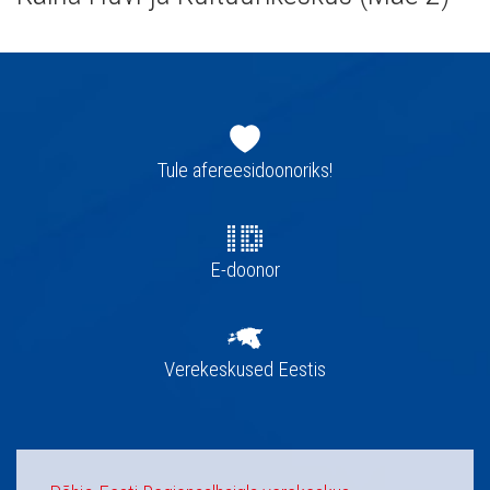
Jaluse
navigatsioon
Tule afereesidoonoriks!
E-doonor
Verekeskused Eestis