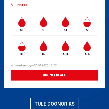
Verevarud
0+
0-
A+
A-
B+
B-
AB+
AB-
Andmed seisuga 07.08.2026 10:12
BRONEERI AEG
TULE DOONORIKS