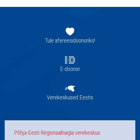
Jaluse
navigatsioon
Tule afereesidoonoriks!
E-doonor
Verekeskused Eestis
Põhja-Eesti Regionaalhaigla verekeskus