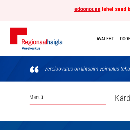
edoonor.ee
lehel saad b
AVALEHT
DOON
Põhja-
Eesti
Vereloovutus on lihtsaim võimalus teha
Regionaalhaigla
Verekeskus
Külgpaani
Kärd
Menüü
navigatsioon