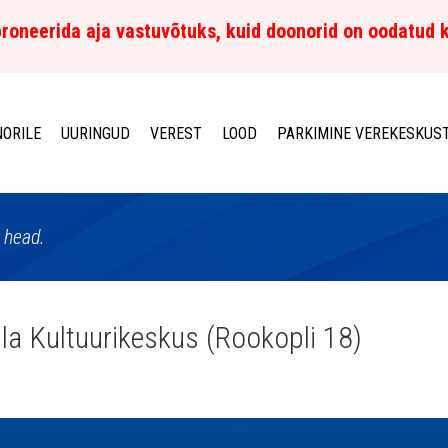
roneerida aja vastuvõtuks, kuid doonorid on oodatud 
ORILE
UURINGUD
VEREST
LOOD
PARKIMINE VEREKESKUS
 head.
la Kultuurikeskus (Rookopli 18)