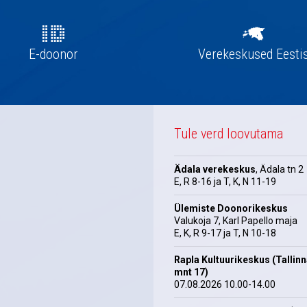
E-doonor
Verekeskused Eesti
Tule verd loovutama
Ädala verekeskus
, Ädala tn 2
E, R 8-16 ja T, K, N 11-19
Ülemiste Doonorikeskus
Valukoja 7, Karl Papello maja
E, K, R 9-17 ja T, N 10-18
Rapla Kultuurikeskus (Tallin
mnt 17)
07.08.2026 10.00-14.00