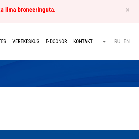
×
ka ilma broneeringuta.
ET
TES
VEREKESKUS
E-DOONOR
KONTAKT
RU
EN
Otsi