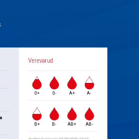
s
Verevarud
0+
0-
A+
A-
na
B+
B-
AB+
AB-