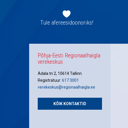
Jaluse
navigatsioon
Tule afereesidoonoriks!
Põhja-Eesti Regionaalhaigla
verekeskus
Ädala tn 2, 10614 Tallinn
Registratuur:
617 3001
verekeskus@regionaalhaigla.ee
KÕIK KONTAKTID