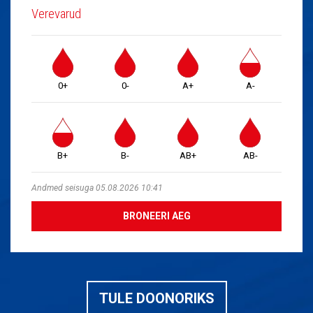
Verevarud
0+
0-
A+
A-
B+
B-
AB+
AB-
Andmed seisuga 05.08.2026 10:41
BRONEERI AEG
TULE DOONORIKS