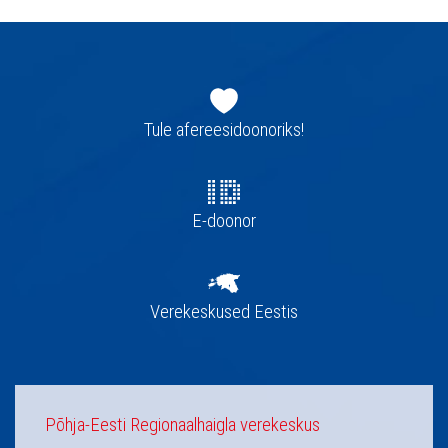
Jaluse
navigatsioon
Tule afereesidoonoriks!
E-doonor
Verekeskused Eestis
Põhja-Eesti Regionaalhaigla verekeskus