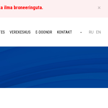
×
ka ilma broneeringuta.
ET
TES
VEREKESKUS
E-DOONOR
KONTAKT
RU
EN
Otsi