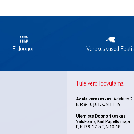
E-doonor
Verekeskused Eesti
Tule verd loovutama
Ädala verekeskus
, Ädala tn 2
E, R 8-16 ja T, K, N 11-19
Ülemiste Doonorikeskus
Valukoja 7, Karl Papello maja
E, K, R 9-17 ja T, N 10-18