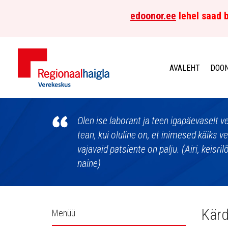
edoonor.ee
lehel saad b
AVALEHT
DOON
Põhja-
Eesti
Olen ise laborant ja teen igapäevaselt 
tean, kui oluline on, et inimesed käiks 
Regionaalhaigla
vajavaid patsiente on palju. (Airi, keisri
naine)
Verekeskus
Külgpaani
Kärd
Menüü