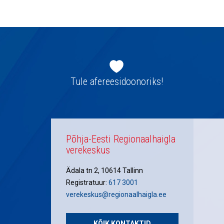
navigatsioon
Jaluse
navigatsioon
Tule afereesidoonoriks!
Põhja-Eesti Regionaalhaigla
verekeskus
Ädala tn 2, 10614 Tallinn
Registratuur:
617 3001
verekeskus@regionaalhaigla.ee
KÕIK KONTAKTID