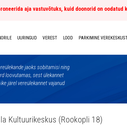
roneerida aja vastuvõtuks, kuid doonorid on oodatud 
ORILE
UURINGUD
VEREST
LOOD
PARKIMINE VEREKESKUS
vereülekande jaoks sobitamisi ning
verd loovutamas, sest ülekannet
lõike järel vereülekannet vajanud
la Kultuurikeskus (Rookopli 18)