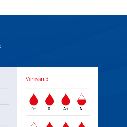
s
Verevarud
0+
0-
A+
A-