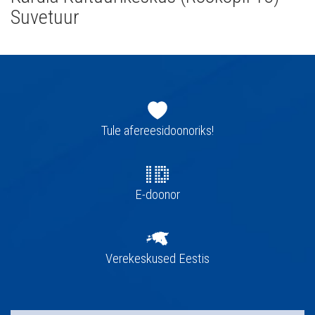
Suvetuur
Jaluse
navigatsioon
Tule afereesidoonoriks!
E-doonor
Verekeskused Eestis