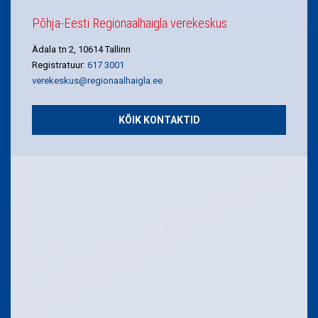
Põhja-Eesti Regionaalhaigla verekeskus
Ädala tn 2, 10614 Tallinn
Registratuur:
617 3001
verekeskus@regionaalhaigla.ee
KÕIK KONTAKTID