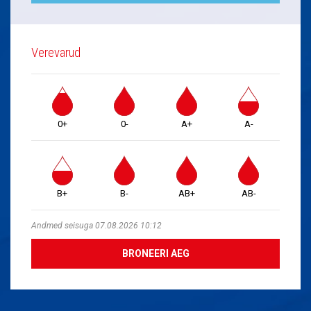
Verevarud
0+
0-
A+
A-
B+
B-
AB+
AB-
Andmed seisuga 07.08.2026 10:12
BRONEERI AEG