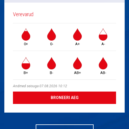
Verevarud
0+
0-
A+
A-
B+
B-
AB+
AB-
Andmed seisuga 07.08.2026 10:12
BRONEERI AEG