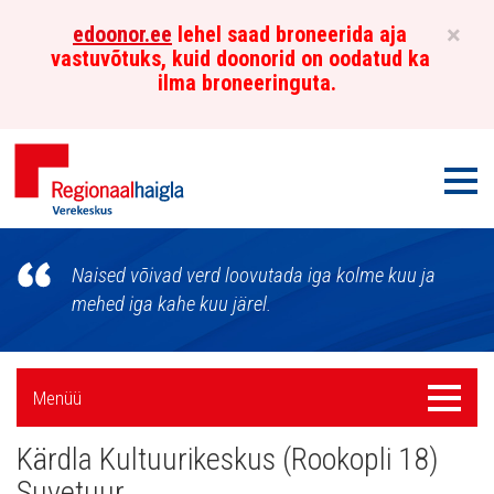
×
edoonor.ee
lehel saad broneerida aja
vastuvõtuks, kuid doonorid on oodatud ka
ilma broneeringuta.
Men
Põhja-
Naised võivad verd loovutada iga kolme kuu ja
Eesti
mehed iga kahe kuu järel.
Regionaalhaigla
Külgpaani
Verekeskus
Menüü
Menüü
navigatsioon
Kärdla Kultuurikeskus (Rookopli 18)
Suvetuur