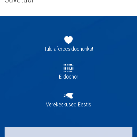
Jaluse
navigatsioon
Tule afereesidoonoriks!
E-doonor
Verekeskused Eestis