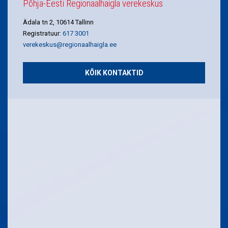
Põhja-Eesti Regionaalhaigla verekeskus
Ädala tn 2, 10614 Tallinn
Registratuur:
617 3001
verekeskus@regionaalhaigla.ee
KÕIK KONTAKTID