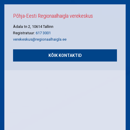
Põhja-Eesti Regionaalhaigla verekeskus
Ädala tn 2, 10614 Tallinn
Registratuur:
617 3001
verekeskus@regionaalhaigla.ee
KÕIK KONTAKTID