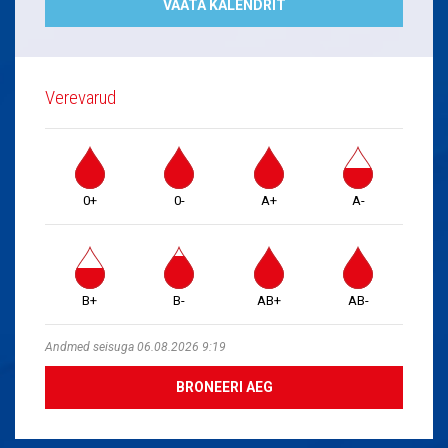
VAATA KALENDRIT
Verevarud
0+
0-
A+
A-
B+
B-
AB+
AB-
Andmed seisuga 06.08.2026 9:19
BRONEERI AEG