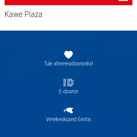
navigatsioon
Kawe Plaza
Jaluse
navigatsioon
Tule afereesidoonoriks!
E-doonor
Verekeskused Eestis