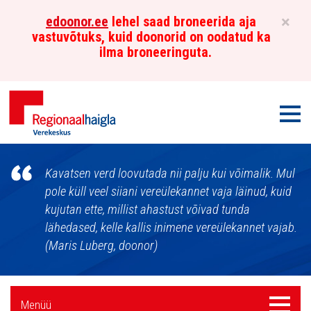
×
edoonor.ee
lehel saad broneerida aja
vastuvõtuks, kuid doonorid on oodatud ka
ilma broneeringuta.
Men
Põhja-
Kavatsen verd loovutada nii palju kui võimalik. Mul
Eesti
pole küll veel siiani vereülekannet vaja läinud, kuid
kujutan ette, millist ahastust võivad tunda
Regionaalhaigla
lähedased, kelle kallis inimene vereülekannet vajab.
Verekeskus
(Maris Luberg, doonor)
Külgpaani
Menüü
Menüü