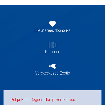
Jaluse
navigatsioon
Tule afereesidoonoriks!
E-doonor
Verekeskused Eestis
Põhja-Eesti Regionaalhaigla verekeskus