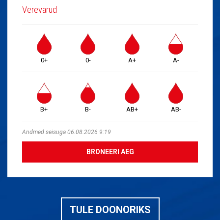
Verevarud
0+
0-
A+
A-
B+
B-
AB+
AB-
Andmed seisuga 06.08.2026 9:19
BRONEERI AEG
TULE DOONORIKS