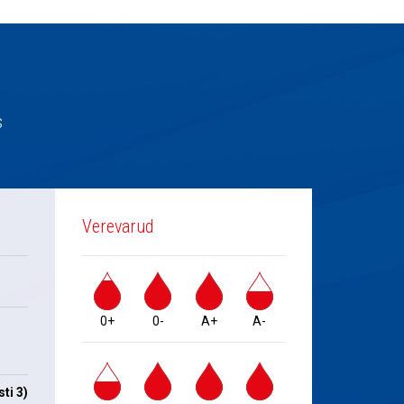
s
Verevarud
0+
0-
A+
A-
ti 3)