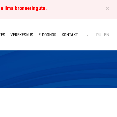
×
ka ilma broneeringuta.
ET
TES
VEREKESKUS
E-DOONOR
KONTAKT
RU
EN
Otsi