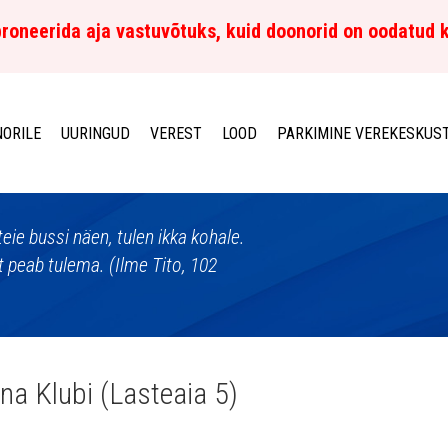
roneerida aja vastuvõtuks, kuid doonorid on oodatud 
ORILE
UURINGUD
VEREST
LOOD
PARKIMINE VEREKESKUS
eie bussi näen, tulen ikka kohale.
 peab tulema. (Ilme Tito, 102
na Klubi (Lasteaia 5)