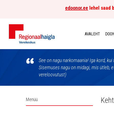
edoonor.ee
lehel saad b
AVALEHT
DOON
Põhja-
Eesti
See on nagu narkomaania! Iga kord, kui t
Sisemuses nagu on midagi, mis ütleb, et
Regionaalhaigla
vereloovutust)
Verekeskus
Külgpaani
Keht
Menüü
navigatsioon