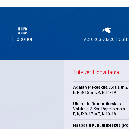
E-doonor
Verekeskused Eesti
Tule verd loovutama
Ädala verekeskus
, Ädala tn 2
E, R 8-16 ja T, K, N 11-19
Ülemiste Doonorikeskus
Valukoja 7, Karl Papello maja
E, K, R 9-17 ja T, N 10-18
Haapsalu Kultuurikeskus (Pos