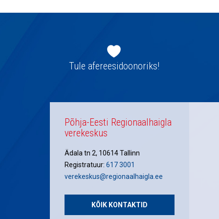
Jaluse
navigatsioon
Tule afereesidoonoriks!
Põhja-Eesti Regionaalhaigla
verekeskus
Ädala tn 2, 10614 Tallinn
Registratuur:
617 3001
verekeskus@regionaalhaigla.ee
KÕIK KONTAKTID