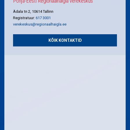
Põhja-Eesti Regionaalhaigla verekeskus
Ädala tn 2, 10614 Tallinn
Registratuur:
617 3001
verekeskus@regionaalhaigla.ee
KÕIK KONTAKTID