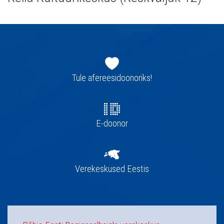
Jaluse
navigatsioon
Tule afereesidoonoriks!
E-doonor
Verekeskused Eestis