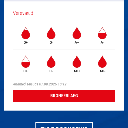
Verevarud
0+
0-
A+
A-
B+
B-
AB+
AB-
Andmed seisuga 07.08.2026 10:12
BRONEERI AEG